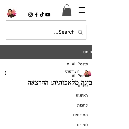
פוסט
All Posts
רועי זפרני
All Posts
בינה מלאכותית: ההרצאה
טיפים
ראיונות
כתבות
תסריטים
ספרים