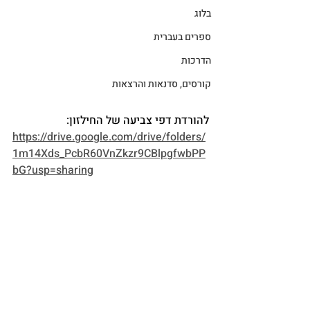
בלוג
ספרים בעברית
הדרכות
קורסים, סדנאות והרצאות
להורדת דפי צביעה של החילזון: 
https://drive.google.com/drive/folders/
1m14Xds_PcbR60VnZkzr9CBlpgfwbPP
bG?usp=sharing