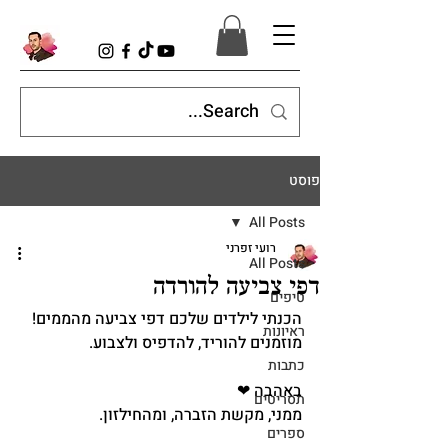
פוסט
All Posts
רועי זפרני
All Posts
דפי צביעה להורדה
טיפים
הכנתי לילדים שלכם דפי צביעה מהממים! 
ראיונות
מוזמנים להוריד, להדפיס ולצבוע. 
כתבות
באהבה ❤ 
תסריטים
ממני, מקשת הזברה, ומהחילזון. 
ספרים