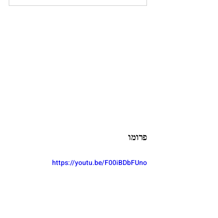
פרומו
https://youtu.be/F00iBDbFUno