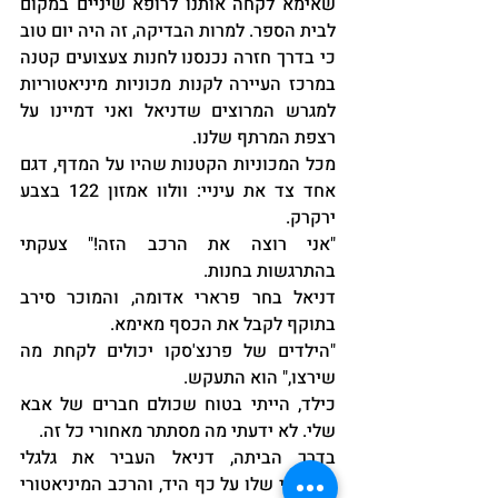
שאימא לקחה אותנו לרופא שיניים במקום 
לבית הספר. למרות הבדיקה, זה היה יום טוב 
כי בדרך חזרה נכנסנו לחנות צעצועים קטנה 
במרכז העיירה לקנות מכוניות מיניאטוריות 
למגרש המרוצים שדניאל ואני דמיינו על 
רצפת המרתף שלנו.
מכל המכוניות הקטנות שהיו על המדף, דגם 
אחד צד את עיניי: וולוו אמזון 122 בצבע 
ירקרק.
"אני רוצה את הרכב הזה!" צעקתי 
בהתרגשות בחנות.
דניאל בחר פרארי אדומה, והמוכר סירב 
בתוקף לקבל את הכסף מאימא.
"הילדים של פרנצ'סקו יכולים לקחת מה 
שירצו," הוא התעקש.
כילד, הייתי בטוח שכולם חברים של אבא 
שלי. לא ידעתי מה מסתתר מאחורי כל זה.
בדרך הביתה, דניאל העביר את גלגלי 
הפרארי שלו על כף היד, והרכב המיניאטורי 