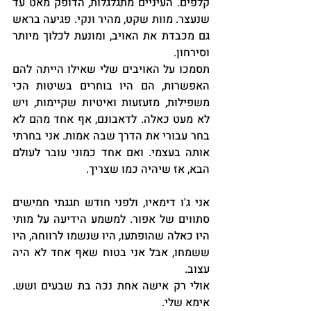
קלפים. העיניים מתגלגלות, הדופק מאט עד 
שנעצר. מוות שקט, מהיר ונקי. פגיעה בראש 
גם מכבדת את האויב, ומונעת לכלוך מיותר 
וסירחון.
תסמכו על האויבים שלי שאילו הייתה להם 
האפשרות, הם היו בוחרים בשיטות הכי 
משפילות, מזעזעות ואיטיות שקיימות, ויש 
לא מעט כאלה. לדאבונם, אף אחד מהם לא 
בחר עבורי את הדרך שבה אמות. אני בחרתי 
אותה בעצמי. ואם אחד כמוני עובר לעולם 
הבא, אז שיהיה כמו שצריך.
אני ג'ו דימאיו, ולפני חודש חגגתי חמישים 
סתווים של אפור. למשמע הידיעה על מותי 
היו כאלה שהופתעו, היו שנשמו לרווחה, היו 
ששמחו, אבל אני בטוח שאף אחד לא היה 
עצוב.
אולי רק אישה אחת נכה בת שבעים ושש. 
אימא שלי.