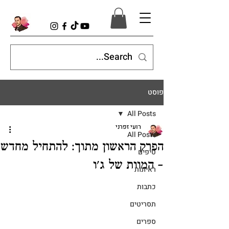
פוסט
All Posts
רועי זפרני
All Posts
הפרק הראשון מתוך: להתחיל מחדש
טיפים
- המוות של ג׳ו
ראיונות
כתבות
תסריטים
ספרים