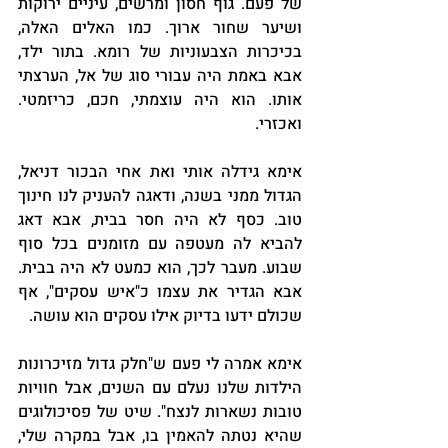
של פעם. גוף חסון ומרשים, עיניים ירוקות 
ושיער שחור ארוך. כמו האלים האלה, 
בכיכרות הצבעוניות של רומא. בתור ילד, 
אבא באמת היה עבורי סוג של אל, הערצתי 
אותו. הוא היה עוצמתי, חכם, כריזמטי. 
ואכזרי.
אימא גידלה אותי ואת אחי הבכור דניאל, 
הגדול ממני בשנה, ודאגה להעניק לנו חינוך 
טוב. כסף לא היה חסר בבית, אבא דאג 
להביא לה מעטפה עם מזומנים בכל סוף 
שבוע. מעבר לכך, הוא כמעט לא היה בבית. 
אבא הגדיר את עצמו כ"איש עסקים", אף 
שכולם ידעו בדיוק אילו עסקים הוא עושה.
אימא אמרה לי פעם ש"חלק גדול מזיכרונות 
הילדות שלנו נעלם עם השנים, אבל חוויות 
טובות נשארות לנצח". שיט של פסיכולוגים 
שהיא נטתה להאמין בו, אבל במקרה שלי, 